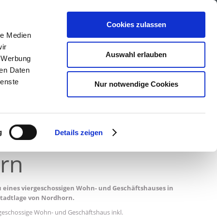
Cookies zulassen
le Medien
ir
Auswahl erlauben
, Werbung
ren Daten
ienste
Nur notwendige Cookies
g
Details zeigen
rn
eines viergeschossigen Wohn- und Geschäftshauses in
stadtlage von Nordhorn.
geschossige Wohn- und Geschäftshaus inkl.