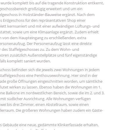
g wurde komplett bis auf die tragende Konstruktion entkernt,
dgeschossbereich großzügig erweitert und um ein
felgeschoss in Holzständer-Bauweise ergänzt. Nach dem
 Erdgeschoss für den repräsentativen Shop einer
tt kernsaniert und mit einer aufwändigen Lüftungs- und
stattet, sowie um eine Klimaanlage ergänzt. Zudem erhielt
n von dem Haupteingang zu erschließenden, extra
ersonenaufzug. Der Personenaufzug lässt eine direkte
r des Staffelgeschosses zu. Zu dem Wohn- und
ören zusätzlich Außenstellplätze und fünf eigenständige
alls komplett saniert wurden.
choss befinden sich die jeweils zwei Wohnungen in jedem
taffelgeschoss eine Penthousewohnung. Hier sind in der
ade große Öffnungen eingeschnitten worden, um sämtliche
lutet wirken zu lassen. Ebenso haben die Wohnungen im 1.
ne Balkone im nordwestlichen Bereich, sowie die im 2. und 3.
mit südlicher Ausrichtung. Alle Wohnungen verfügen
wei bis drei Zimmer, einen Abstellraum, sowie einen
llerraum. Die größeren Wohnungen haben zudem ein Gäste-
s Gebäude eine neue, gedämmte Klinkerfassade erhalten,