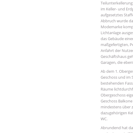
Teilunterkellerun
im Keller- und Er
aufgesetztes Staf
Abbruch wurde das
Modemarke komple
Lichtanlage ausge
das Gebäude eine
maßgefertigten, P
Anfahrt der Nutze
Geschäftshaus geh
Garagen, die ebenf
Ab dem 1. Oberges
Geschoss und im S
bestehenden Fass
Räume lichtdurchf
Obergeschoss eige
Geschoss Balkone 
mindestens über z
dazugehörigen Ke
WC.
Abrundend hat da