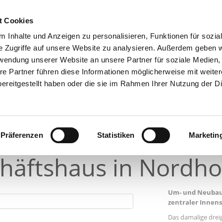
Home
Leistungen
t Cookies
Verwaltung
 Inhalte und Anzeigen zu personalisieren, Funktionen für sozia
Entwicklung
e Zugriffe auf unsere Website zu analysieren. Außerdem geben w
Vermarktung
rwendung unserer Website an unsere Partner für soziale Medien
Beratung
re Partner führen diese Informationen möglicherweise mit weite
Expansion
Projektbeispiele
ereitgestellt haben oder die sie im Rahmen Ihrer Nutzung der D
Netzwerk
Unternehmen
Kontakt
Präferenzen
Statistiken
Marketin
häftshaus in Nordho
Um- und Neubau 
zentraler Innen
Das damalige drei