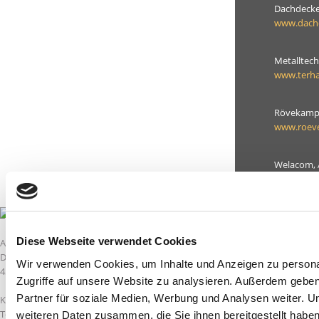
Dachdecke
www.dachd
Metalltec
www.terha
Rövekamp 
www.roeve
Welacom, 
www.wela
Diese Webseite verwendet Cookies
ANSCHRIFT
ZWEIGNIEDERLASSU
Düsseldorfer Str. 71-73
Agathastraße 27
Wir verwenden Cookies, um Inhalte und Anzeigen zu personal
45481 Mülheim/Ruhr
48599 Gronau
Zugriffe auf unsere Website zu analysieren. Außerdem gebe
Partner für soziale Medien, Werbung und Analysen weiter. U
KOMMUNIKATION
KOMMUNIKATION
Tel. 0208.37709457
Tel. 02565.4078320
weiteren Daten zusammen, die Sie ihnen bereitgestellt habe