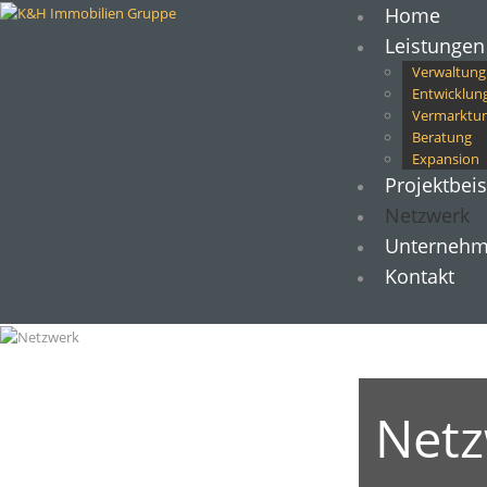
Home
Leistungen
Verwaltung
Entwicklun
Vermarktu
Beratung
Expansion
Projektbeis
Netzwerk
Unterneh
Kontakt
Net