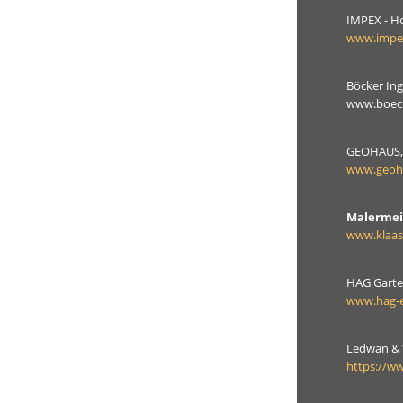
IMPEX - H
www.impex
Böcker In
www.boeck
GEOHAUS, 
www.geoh
Malermeis
www.klaas
HAG Garte
www.hag-e
Ledwan & W
https://w